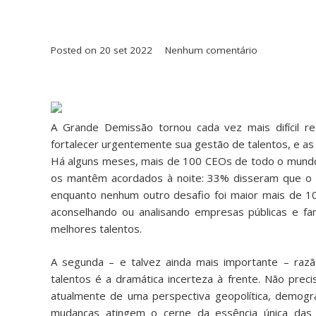
Posted on
20 set 2022
Nenhum comentário
A Grande Demissão tornou cada vez mais difícil r
fortalecer urgentemente sua gestão de talentos, e as
Há alguns meses,
mais de 100 CEOs de todo o mund
os mantêm acordados à noite: 33% disseram que o r
enquanto nenhum outro desafio foi maior mais de 1
aconselhando ou analisando empresas públicas e fam
melhores talentos.
A segunda – e talvez ainda mais importante – razã
talentos é a dramática incerteza à frente. Não pr
atualmente de uma perspectiva geopolítica, demográf
mudanças atingem o cerne da essência única das e