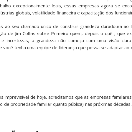
abalho excepcionalmente leais, essas empresas agora se enc
rias globais, volatilidade financeira e capacitação dos funcionár
is ao seu chamado único de construir grandeza duradoura ao 
ão de Jim Collins sobre
Primeiro quem, depois o quê
, que exp
 e incertezas, a grandeza não começa com uma visão clar
e você tenha uma equipe de liderança que possa se adaptar ao q
 imprevisível de hoje, acreditamos que as empresas familiare
to de propriedade familiar quanto pública) nas próximas décadas