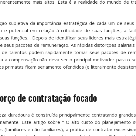
 inerentemente mais altos. Esta é a realidade do mundo de tr
ão subjetiva da importância estratégica de cada um de seus p
e potencial em relação à criticidade de suas funções, a faci
as funções. . Depois de identificar seus líderes mais estratég
e seus pacotes de remuneração. As rápidas distorções salariais
da de talentos podem rapidamente tornar seus pacotes de re
ora a compensação não deva ser o principal motivador para o s
 primatas ficam seriamente ofendidos (e literalmente desiste
orço de contratação focado
eza duradoura é construída principalmente contratando grande
ernamente. Este artigo sobre “
O alto custo do planejamento s
(familiares e não familiares), a prática de contratar excessiv