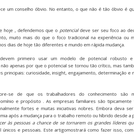
ce um conselho óbvio. No entanto, o que não é tão óbvio é
q
e hoje , defendemos que o
potencial
deve ser seu foco ao dec
nto, muito mais do que o foco tradicional na experiência ou
nos dias de hoje tão diferentes e mundo em rápida mudança.
devem primeiro usar um modelo de potencial robusto e 
 não apenas por que o potencial se tornou tão crítico, mas ta
s principais: curiosidade, insight, engajamento, determinação e
lembre-se de que os trabalhadores do conhecimento são m
domínio e propósito
. As empresas familiares são tipicamente 
nalmente fortes e muitas iniciativas nobres. Embora deva ser
omia após a mudança para o trabalho remoto ou híbrido desde a 
ecer às pessoas a chance de se tornarem os grandes líderes q
l únicos e pessoais.
Este artigo
mostrará como fazer isso, com