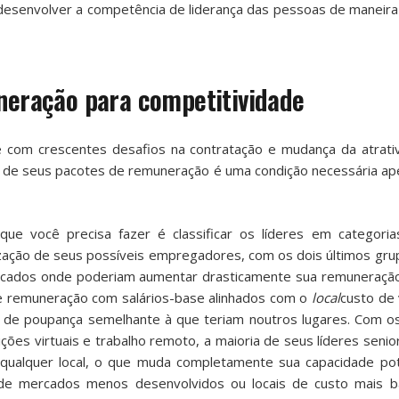
senvolver a competência de liderança das pessoas de maneira
uneração para competitividade
te com crescentes desafios na contratação e mudança da atrati
al de seus pacotes de remuneração é uma condição necessária ap
ue você precisa fazer é classificar os líderes em categorias 
ização de seus possíveis empregadores, com os dois últimos gru
cados onde poderiam aumentar drasticamente sua remuneração
de remuneração com salários-base alinhados com o
local
custo de 
e de poupança semelhante à que teriam noutros lugares. Com o
ições virtuais e trabalho remoto, a maioria de seus líderes seni
qualquer local, o que muda completamente sua capacidade pot
 de mercados menos desenvolvidos ou locais de custo mais b