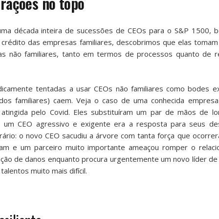
erações no topo
 uma década inteira de sucessões de CEOs para o S&P 1500,
 crédito das empresas familiares, descobrimos que elas tomam
s não familiares, tanto em termos de processos quanto de r
odicamente tentadas a usar CEOs não familiares como bodes ex
ndos familiares) caem. Veja o caso de uma conhecida empres
atingida pelo Covid. Eles substituíram um par de mãos de lo
e um CEO agressivo e exigente era a resposta para seus de
rário: o novo CEO sacudiu a árvore com tanta força que ocorrer
aram e um parceiro muito importante ameaçou romper o relac
mitação de danos enquanto procura urgentemente um novo líder d
lentos muito mais difícil.