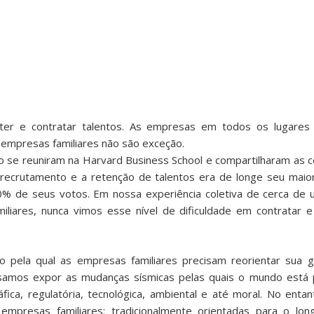
eter e contratar talentos. As empresas em todos os lugares
 empresas familiares não são exceção.
o
se reuniram na Harvard Business School e compartilharam as c
ecrutamento e a retenção de talentos era de longe seu maior
0% de seus votos. Em nossa experiência coletiva de cerca de 
iliares, nunca vimos esse nível de dificuldade em contratar e
o pela qual as empresas familiares precisam reorientar sua 
ecisamos expor as mudanças sísmicas pelas quais o mundo está
ica, regulatória, tecnológica, ambiental e até moral. No entan
mpresas familiares: tradicionalmente orientadas para o lon