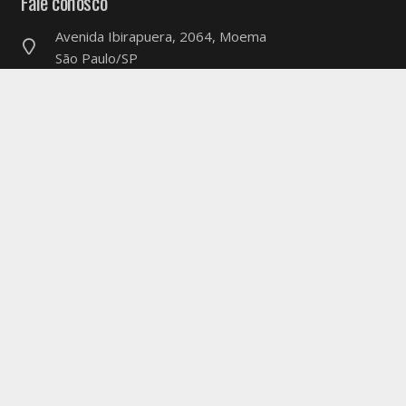
Fale conosco
Avenida Ibirapuera, 2064, Moema
São Paulo/SP
atendimento@coachingcarreiras.com.br
(11) 2308-9233
Siga a Coaching & Carreiras
Últimas notícias
Quanto tempo seus funcionários gastam cuidando de
bots?
5 de agosto de 2026
Pesquisa: Por que alguns funcionários juniores se
adaptam bem à IA, enquanto outros não?