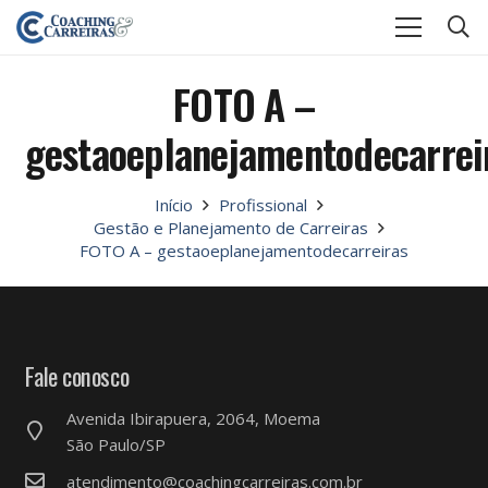
FOTO A –
gestaoeplanejamentodecarrei
Início
Profissional
Gestão e Planejamento de Carreiras
FOTO A – gestaoeplanejamentodecarreiras
Fale conosco
Avenida Ibirapuera, 2064, Moema
São Paulo/SP
atendimento@coachingcarreiras.com.br