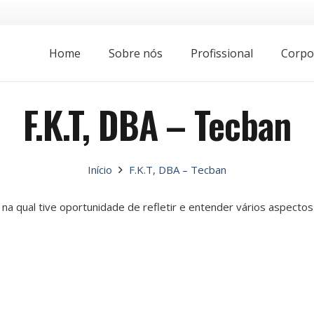
Home
Sobre nós
Profissional
Corpo
F.K.T, DBA – Tecban
Início
F.K.T, DBA – Tecban
a na qual tive oportunidade de refletir e entender vários aspecto