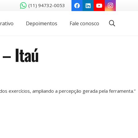
(11) 94732-0053
rativo
Depoimentos
Fale conosco
 – Itaú
dos exercícios, ampliando a percepção gerada pela ferramenta.”